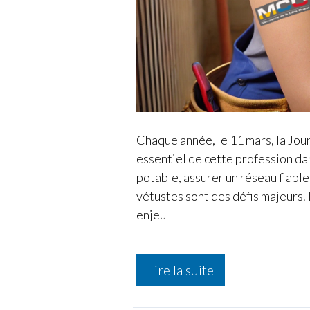
Chaque année, le 11 mars, la Jou
essentiel de cette profession dan
potable, assurer un réseau fiable 
vétustes sont des défis majeurs.
enjeu
Journée
Lire la suite
mondiale
de
la