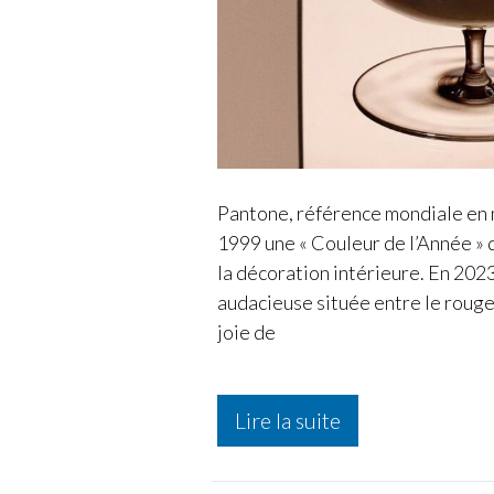
Pantone, référence mondiale en 
1999 une « Couleur de l’Année » q
la décoration intérieure. En 2023
audacieuse située entre le rouge 
joie de
Mocha
Lire la suite
Mousse
la
couleur