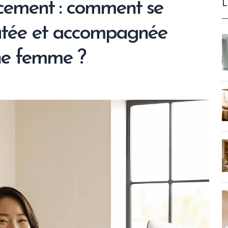
L
cement : comment se
outée et accompagnée
ne femme ?