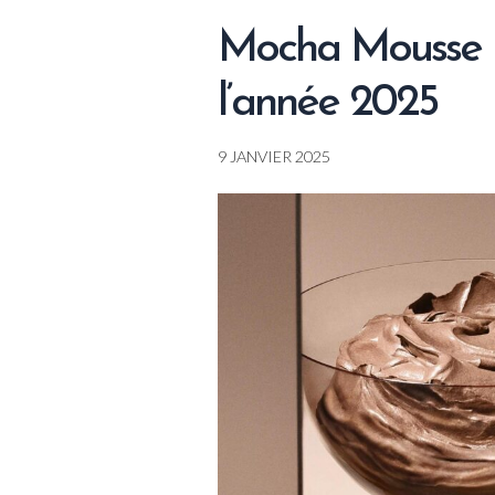
plomberie
:
Mocha Mousse l
un
enjeu
l’année 2025
sanitaire
et
économique
9 JANVIER 2025
majeur