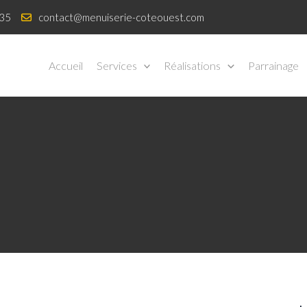
 35
contact@menuiserie-coteouest.com
Accueil
Services
Réalisations
Parrainage