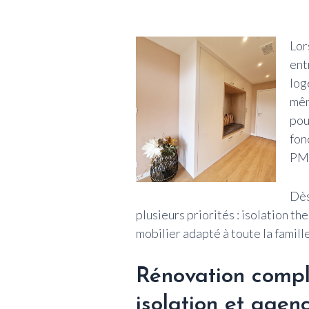
Lor
ent
log
mêm
pou
fon
PMR
Dès
plusieurs priorités :
isolation th
mobilier adapté
à toute la famille
Rénovation compl
isolation et age