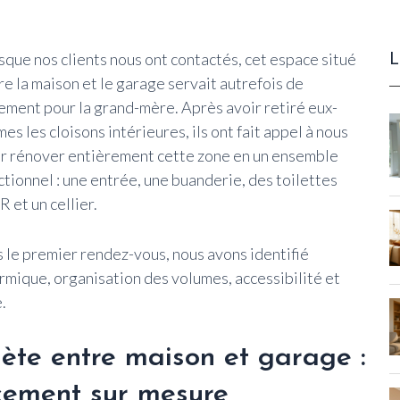
L
sque nos clients nous ont contactés, cet espace situé
re la maison et le garage servait autrefois de
ement pour la grand-mère. Après avoir retiré eux-
es les cloisons intérieures, ils ont fait appel à nous
r rénover entièrement cette zone en un ensemble
ctionnel : une entrée, une buanderie, des toilettes
 et un cellier.
 le premier rendez-vous, nous avons identifié
ermique
,
organisation des volumes
,
accessibilité
et
.
ète entre maison et garage :
ncement sur mesure