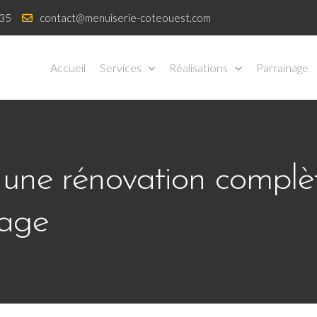
 35
contact@menuiserie-coteouest.com
Accueil
Services
Réalisations
Parrainage
 une rénovation complè
rage