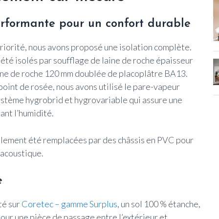
erformante pour un confort durable
riorité, nous avons proposé une isolation complète.
été isolés par soufflage de laine de roche épaisseur
aine de roche 120 mm doublée de placoplâtre BA13.
 point de rosée, nous avons utilisé le pare-vapeur
système hygrobrid et hygrovariable qui assure une
ant l’humidité.
lement été remplacées par des châssis en PVC pour
 acoustique.
e
té sur
Coretec – gamme Surplus
, un sol 100 % étanche,
 pour une pièce de passage entre l’extérieur et