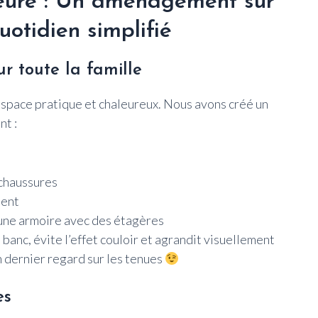
ieure : Un aménagement sur
otidien simplifié
r toute la famille
espace pratique et chaleureux. Nous avons créé un
nt :
 chaussures
ment
 une armoire avec des étagères
 banc, évite l’effet couloir et agrandit visuellement
n dernier regard sur les tenues
es