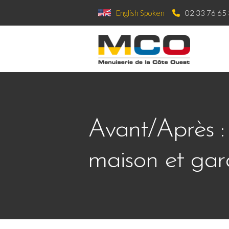
Aller
English Spoken
02 33 76 65
au
contenu
Avant/Après :
maison et ga