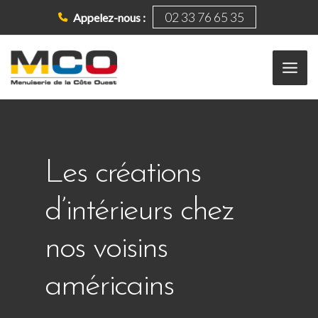
Aller
02 33 76 65 35
Appelez-nous :
au
contenu
Mai
Men
Les créations
d’intérieurs chez
nos voisins
américains