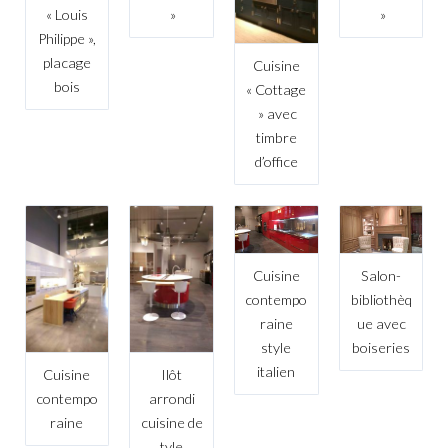
« Louis
»
»
Philippe »,
placage
Cuisine
bois
« Cottage
» avec
timbre
d’office
Cuisine
Salon-
contempo
bibliothèq
raine
ue avec
style
boiseries
italien
Cuisine
Ilôt
contempo
arrondi
raine
cuisine de
tyle