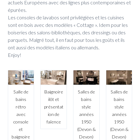
actuels Européens avec des lignes plus contemporaines et
épurées.
Les consoles de lavabos sont privilégiées et les cuisines
sont en bois avec des modèles « Cottage ». Idem pour les
boiseries des salons-bibliothèques, des dressings ou des
parquets. Malgré tout, il en faut pour tous les goûts et ils
ont aussi des modèles italiens ou allemands.
Enjoy!
Salle de
Baignoire
Salles de
Salles de
bains
ilôt et
bains
bains
rétro
présentat
style
style
avec
ion de
années
années
console
faïence
1950
1950
et
(Devon &
(Devon &
baignoire
Devon)
Devon)