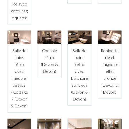
ilôt avec
entourag
e quartz
Salle de
Console
Salle de
Robinette
bains
rétro
bains
rie et
rétro
(Devon &
rétro
baignoire
avec
Devon)
avec
effet
meuble
baignoire
bronze
de type
sur pieds
(Devon &
« Cottage
(Devon &
Devon)
» (Devon
Devon)
& Devon)