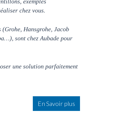
antillons, exemples
réaliser chez vous.
es (Grohe, Hansgrohe, Jacob
pa…), sont chez Aubade pour
poser une solution parfaitement
En Savoir plus