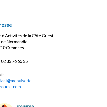
resse
 d’Activités de la Côte Ouest,
 de Normandie,
710 Créances.
: 02 33 76 65 35
l :
tact@menuiserie-
eouest.com