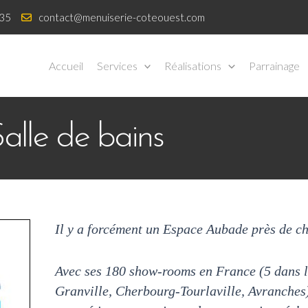
 35
contact@menuiserie-coteouest.com
Accueil
Services
Réalisations
Parrainage
lle de bains
Il y a forcément un Espace Aubade près de ch
Avec ses 180 show-rooms en France (5 dans l
Granville, Cherbourg-Tourlaville, Avranches)